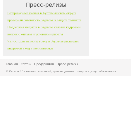
Пресс-релизы
Ветеринарные учения в Куртамышском округе
проверили готовность Зауралья к защите хозяйств
Поддержка медиков в Зауралье связала кадровый
вопрос с жильём и условиями работы
Чат-бот для записи к врачу в Зауралье расширил
цифровой вход в поликлиники
Главная
Статьи
Предприятия
Пресс-релизы
© Регион 45 - каталог компаний, производители товаров и услуг, объявления