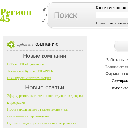
Ключевое слово или 
Регион
45
Пример: экспертиза с
компанию
Добавить
Новые компании
Работа на 
DNS в ТРЦ «Пушкинский»
Главная стра
Технопоинт Курган ТРЦ «РИО»
Фирмы раз
DNS Курган «Магнит Экстра»
Сортиров
Новые статьи
Выберите
Эфир держится на сетке, голосе ведущего и доверии
к программе
После выхода на воду важнее инструктаж,
снаряжение и сопровождение
Где склон задаёт предел скорости и уверенности