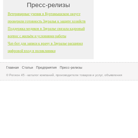
Пресс-релизы
Ветеринарные учения в Куртамышском округе
проверили готовность Зауралья к защите хозяйств
Поддержка медиков в Зауралье связала кадровый
вопрос с жильём и условиями работы
Чат-бот для записи к врачу в Зауралье расширил
цифровой вход в поликлиники
Главная
Статьи
Предприятия
Пресс-релизы
© Регион 45 - каталог компаний, производители товаров и услуг, объявления