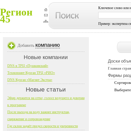
Ключевое слово или 
Регион
45
Пример: экспертиза с
компанию
Добавить
Новые компании
Доски объ
DNS в ТРЦ «Пушкинский»
Главная стра
Технопоинт Курган ТРЦ «РИО»
Фирмы раз
DNS Курган «Магнит Экстра»
Сортиров
Новые статьи
Выберите
Эфир держится на сетке, голосе ведущего и доверии
к программе
После выхода на воду важнее инструктаж,
снаряжение и сопровождение
Где склон задаёт предел скорости и уверенности