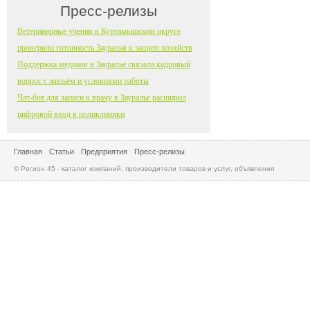
Пресс-релизы
Ветеринарные учения в Куртамышском округе
проверили готовность Зауралья к защите хозяйств
Поддержка медиков в Зауралье связала кадровый
вопрос с жильём и условиями работы
Чат-бот для записи к врачу в Зауралье расширил
цифровой вход в поликлиники
Главная
Статьи
Предприятия
Пресс-релизы
© Регион 45 - каталог компаний, производители товаров и услуг, объявления