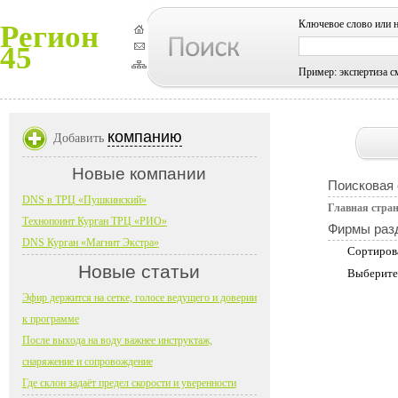
Ключевое слово или 
Регион
45
Пример: экспертиза с
компанию
Добавить
Новые компании
Поисковая
DNS в ТРЦ «Пушкинский»
Главная стра
Технопоинт Курган ТРЦ «РИО»
Фирмы раз
DNS Курган «Магнит Экстра»
Сортиров
Новые статьи
Выберите
Эфир держится на сетке, голосе ведущего и доверии
к программе
После выхода на воду важнее инструктаж,
снаряжение и сопровождение
Где склон задаёт предел скорости и уверенности