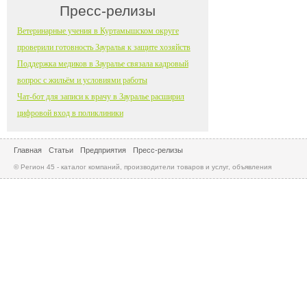
Пресс-релизы
Ветеринарные учения в Куртамышском округе
проверили готовность Зауралья к защите хозяйств
Поддержка медиков в Зауралье связала кадровый
вопрос с жильём и условиями работы
Чат-бот для записи к врачу в Зауралье расширил
цифровой вход в поликлиники
Главная
Статьи
Предприятия
Пресс-релизы
© Регион 45 - каталог компаний, производители товаров и услуг, объявления