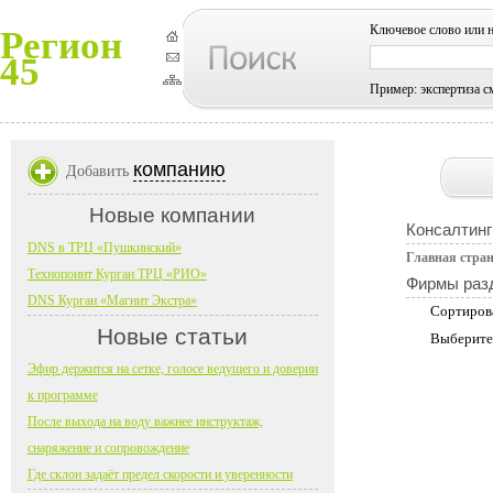
Ключевое слово или 
Регион
45
Пример: экспертиза с
компанию
Добавить
Новые компании
Консалтинг
DNS в ТРЦ «Пушкинский»
Главная стра
Технопоинт Курган ТРЦ «РИО»
Фирмы раз
DNS Курган «Магнит Экстра»
Сортиров
Новые статьи
Выберите
Эфир держится на сетке, голосе ведущего и доверии
к программе
После выхода на воду важнее инструктаж,
снаряжение и сопровождение
Где склон задаёт предел скорости и уверенности