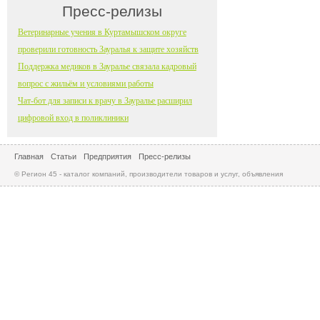
Пресс-релизы
Ветеринарные учения в Куртамышском округе
проверили готовность Зауралья к защите хозяйств
Поддержка медиков в Зауралье связала кадровый
вопрос с жильём и условиями работы
Чат-бот для записи к врачу в Зауралье расширил
цифровой вход в поликлиники
Главная
Статьи
Предприятия
Пресс-релизы
© Регион 45 - каталог компаний, производители товаров и услуг, объявления