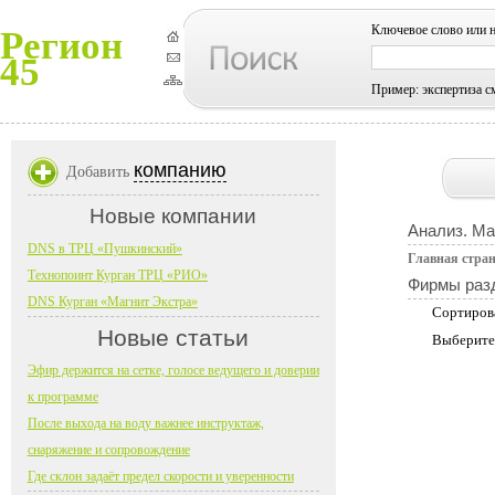
Ключевое слово или 
Регион
45
Пример: экспертиза с
компанию
Добавить
Новые компании
Анализ. Ма
DNS в ТРЦ «Пушкинский»
Главная стра
Технопоинт Курган ТРЦ «РИО»
Фирмы раз
DNS Курган «Магнит Экстра»
Сортиров
Новые статьи
Выберите
Эфир держится на сетке, голосе ведущего и доверии
к программе
После выхода на воду важнее инструктаж,
снаряжение и сопровождение
Где склон задаёт предел скорости и уверенности