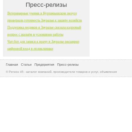
Пресс-релизы
Ветеринарные учения в Куртамышском округе
проверили готовность Зауралья к защите хозяйств
Поддержка медиков в Зауралье связала кадровый
вопрос с жильём и условиями работы
Чат-бот для записи к врачу в Зауралье расширил
цифровой вход в поликлиники
Главная
Статьи
Предприятия
Пресс-релизы
© Регион 45 - каталог компаний, производители товаров и услуг, объявления