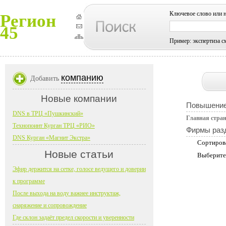
Ключевое слово или 
Регион
45
Пример: экспертиза с
компанию
Добавить
Новые компании
Повышение
DNS в ТРЦ «Пушкинский»
Главная стра
Технопоинт Курган ТРЦ «РИО»
Фирмы раз
DNS Курган «Магнит Экстра»
Сортиров
Новые статьи
Выберите
Эфир держится на сетке, голосе ведущего и доверии
к программе
После выхода на воду важнее инструктаж,
снаряжение и сопровождение
Где склон задаёт предел скорости и уверенности