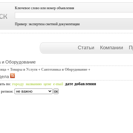
Ключевое слово или номер объявления
Пример: экспертиза сметной документации
Статьи
Компании
П
а и Оборудование
ница
Товары и Услуги
Сантехника и Оборудование
дела
дате добавления
ать по:
городу
названию
цене
e-mail
 регион: