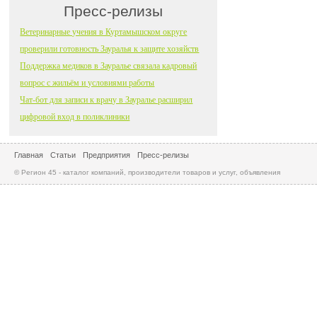
Пресс-релизы
Ветеринарные учения в Куртамышском округе
проверили готовность Зауралья к защите хозяйств
Поддержка медиков в Зауралье связала кадровый
вопрос с жильём и условиями работы
Чат-бот для записи к врачу в Зауралье расширил
цифровой вход в поликлиники
Главная
Статьи
Предприятия
Пресс-релизы
© Регион 45 - каталог компаний, производители товаров и услуг, объявления