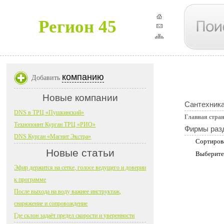
Регион 45
компанию
Добавить
Новые компании
Сантехник
DNS в ТРЦ «Пушкинский»
Главная стра
Технопоинт Курган ТРЦ «РИО»
Фирмы раз
DNS Курган «Магнит Экстра»
Сортиров
Новые статьи
Выберите
Эфир держится на сетке, голосе ведущего и доверии
к программе
После выхода на воду важнее инструктаж,
снаряжение и сопровождение
Где склон задаёт предел скорости и уверенности